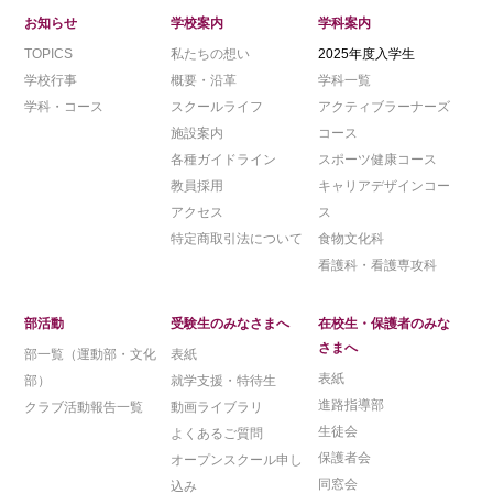
お知らせ
学校案内
学科案内
TOPICS
私たちの想い
2025年度入学生
学校行事
概要・沿革
学科一覧
学科・コース
スクールライフ
アクティブラーナーズ
施設案内
コース
各種ガイドライン
スポーツ健康コース
教員採用
キャリアデザインコー
アクセス
ス
特定商取引法について
食物文化科
看護科・看護専攻科
部活動
受験生のみなさまへ
在校生・保護者のみな
さまへ
部一覧（運動部・文化
表紙
表紙
部）
就学支援・特待生
進路指導部
クラブ活動報告一覧
動画ライブラリ
生徒会
よくあるご質問
保護者会
オープンスクール申し
同窓会
込み