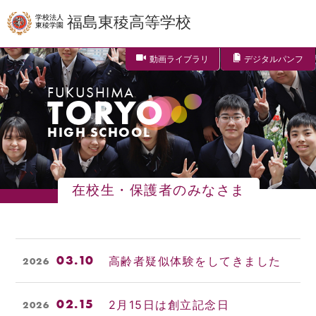
学校法人
福島東稜高等学校
東稜学園
動画ライブラリ
デジタルパンフ
FUKUSHIMA
TORYO
HIGH SCHOOL
在校生・保護者のみなさま
03.10
高齢者疑似体験をしてきました
2026
02.15
2月15日は創立記念日
2026