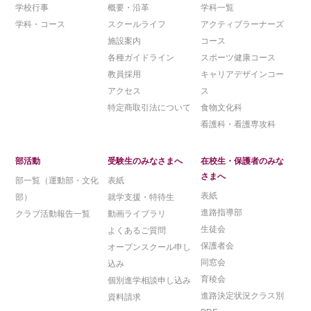
学校行事
概要・沿革
学科一覧
学科・コース
スクールライフ
アクティブラーナーズ
施設案内
コース
各種ガイドライン
スポーツ健康コース
教員採用
キャリアデザインコー
アクセス
ス
特定商取引法について
食物文化科
看護科・看護専攻科
部活動
受験生のみなさまへ
在校生・保護者のみな
さまへ
部一覧（運動部・文化
表紙
表紙
部）
就学支援・特待生
進路指導部
クラブ活動報告一覧
動画ライブラリ
生徒会
よくあるご質問
保護者会
オープンスクール申し
同窓会
込み
育稜会
個別進学相談申し込み
進路決定状況クラス別
資料請求