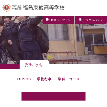
学校法人
福島東稜高等学校
東稜学園
動画ライブラリ
デジタルパンフ
お知らせ
TOPICS
学校行事
学科・コース