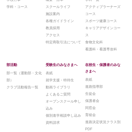
学科・コース
スクールライフ
アクティブラーナーズ
施設案内
コース
各種ガイドライン
スポーツ健康コース
教員採用
キャリアデザインコー
アクセス
ス
特定商取引法について
食物文化科
看護科・看護専攻科
部活動
受験生のみなさまへ
在校生・保護者のみな
さまへ
部一覧（運動部・文化
表紙
表紙
部）
就学支援・特待生
進路指導部
クラブ活動報告一覧
動画ライブラリ
生徒会
よくあるご質問
保護者会
オープンスクール申し
同窓会
込み
育稜会
個別進学相談申し込み
進路決定状況クラス別
資料請求
PDF