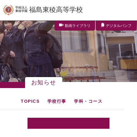
学校法人
福島東稜高等学校
東稜学園
動画ライブラリ
デジタルパンフ
お知らせ
TOPICS
学校行事
学科・コース