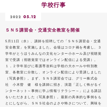
学校行事
05.12
2022
ＳＮＳ講習会・交通安全教室を開催
5月11日（水）、講師を招聘しての「ＳＮＳ講習会・交通
安全教室」を実施しました。会場はコロナ禍を考慮し、３
学年がとうほうみんなの文化センター小ホール及び視聴覚
室で受講（視聴覚室ではオンライン配信による受講）。
１，２学年並びに看護専攻科は学校の大ホールや特別教
室、各教室に分散し、オンライン配信により受講しました
（写真参照）。まず、ＳＮＳ講習会では、グリー株式会
社 小木曽 健 様を講師に招き、演題「正しく怖がるイ
ンターネット～事例に学ぶ情報リテラシー～」による講話
をいただきました（写真参照）。最新の具体的な事例をも
とにしながら、ＳＮＳ社会のよさや怖さについて、興味を