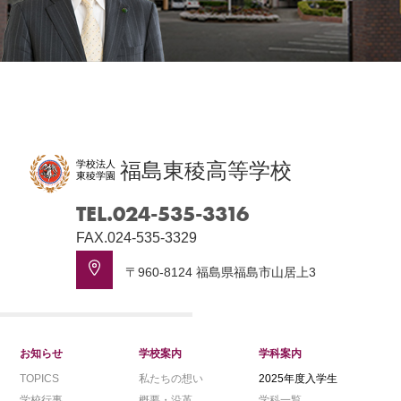
学校法人
福島東稜高等学校
東稜学園
TEL.024-535-3316
FAX.024-535-3329
〒960-8124 福島県福島市山居上3
お知らせ
学校案内
学科案内
TOPICS
私たちの想い
2025年度入学生
学校行事
概要・沿革
学科一覧