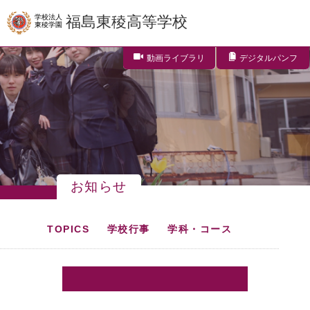
学校法人
福島東稜高等学校
東稜学園
動画ライブラリ
デジタルパンフ
お知らせ
TOPICS
学校行事
学科・コース