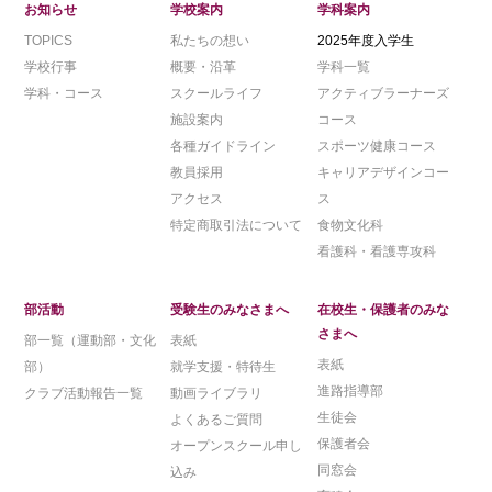
お知らせ
学校案内
学科案内
TOPICS
私たちの想い
2025年度入学生
学校行事
概要・沿革
学科一覧
学科・コース
スクールライフ
アクティブラーナーズ
施設案内
コース
各種ガイドライン
スポーツ健康コース
教員採用
キャリアデザインコー
アクセス
ス
特定商取引法について
食物文化科
看護科・看護専攻科
部活動
受験生のみなさまへ
在校生・保護者のみな
さまへ
部一覧（運動部・文化
表紙
表紙
部）
就学支援・特待生
進路指導部
クラブ活動報告一覧
動画ライブラリ
生徒会
よくあるご質問
保護者会
オープンスクール申し
同窓会
込み