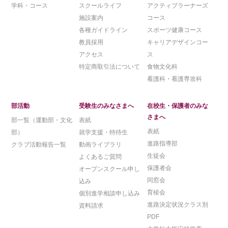
学科・コース
スクールライフ
アクティブラーナーズ
施設案内
コース
各種ガイドライン
スポーツ健康コース
教員採用
キャリアデザインコー
アクセス
ス
特定商取引法について
食物文化科
看護科・看護専攻科
部活動
受験生のみなさまへ
在校生・保護者のみな
さまへ
部一覧（運動部・文化
表紙
表紙
部）
就学支援・特待生
進路指導部
クラブ活動報告一覧
動画ライブラリ
生徒会
よくあるご質問
保護者会
オープンスクール申し
同窓会
込み
育稜会
個別進学相談申し込み
進路決定状況クラス別
資料請求
PDF