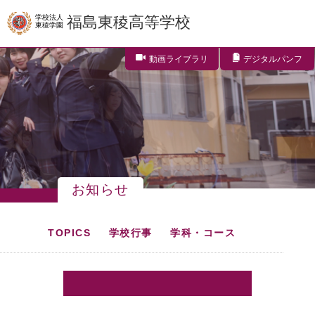
学校法人
福島東稜高等学校
東稜学園
動画ライブラリ
デジタルパンフ
お知らせ
TOPICS
学校行事
学科・コース