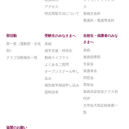
アクセス
ス
特定商取引法について
食物文化科
看護科・看護専攻科
部活動
受験生のみなさまへ
在校生・保護者のみな
さまへ
部一覧（運動部・文化
表紙
表紙
部）
就学支援・特待生
進路指導部
クラブ活動報告一覧
動画ライブラリ
生徒会
よくあるご質問
保護者会
オープンスクール申し
同窓会
込み
育稜会
個別進学相談申し込み
進路決定状況クラス別
資料請求
PDF
大学短大指定校推薦一
覧
協賛のお願い