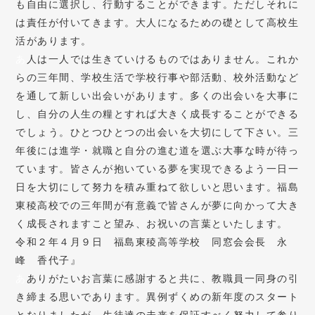
も自由に選択し、行動することができます。ただしそれに
は責任が付いてきます。大人になるための礎として高校生
活があります。
あ
人は一人では生きていけるものではありません。これか
らの三年間、学校生活で学校行事や部活動、校外活動など
を通して新しい出会いがあります。多くの出会いを大事に
し、自分の人生の糧とすれば大きく成長することができる
でしょう。ひとつひとつの出会いを大切にして下さい。三
年後には進学・就職と自分の進む道を選ぶ大事な時が待っ
ています。皆さんが抱いている夢を実現できるよう一日一
日を大切にして努力を積み重ねて欲しいと思います。福島
東稜高校での三年間が有意義で皆さんが夢に向かって大き
く成長されますこと望み、お祝いの言葉といたします。
令和２年４月９日 福島東稜高等学校 同窓会会長 永
峰 香代子』
あ
ありがたいお言葉に感謝すると共に、教職員一同身の引
き締まる思いであります。異例ずくめの新年度のスタート