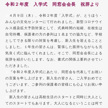
令和２年度 入学式 同窓会会長 祝辞より
あ
４月９日（木）、令和２年度「入学式」が、とうほう・
みんなの文化センターにて行われました。新型コロナウイ
ルス感染拡大予防対策として、式典時間の短縮、在校生は
自宅待機、保護者の方の参列は１名までの協力など、学校
としてできる限りの対策を考慮し、新入生を迎えることと
しました。１年生の皆さんは、緊張した面持ちながらも元
気良く式に臨んでくれました。そこで、同窓会会長による
祝辞を紹介いたします。なお、書式の関係上要約させてい
ただきました。
あ
『令和２年度入学式にあたり、同窓会を代表してお祝い
の言葉を申し上げます。新入生の皆さん、ご入学おめでと
うございます。ご参列の保護者の皆様にも心よりお祝い申
し上げます。
あ
新入生の皆さんは高校生活のスタートと同時に大人とし
てのスタートでもあります。大人になるということは何で