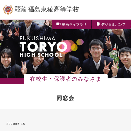
学校法人
福島東稜高等学校
東稜学園
動画ライブラリ
デジタルパンフ
FUKUSHIMA
TORYO
HIGH SCHOOL
在校生・保護者のみなさま
同窓会
2020
05.15