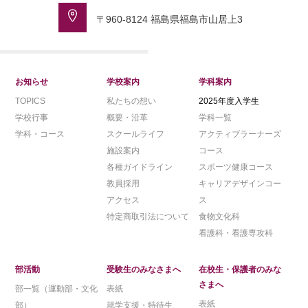
〒960-8124 福島県福島市山居上3
お知らせ
学校案内
学科案内
TOPICS
私たちの想い
2025年度入学生
学校行事
概要・沿革
学科一覧
学科・コース
スクールライフ
アクティブラーナーズ
施設案内
コース
各種ガイドライン
スポーツ健康コース
教員採用
キャリアデザインコー
アクセス
ス
特定商取引法について
食物文化科
看護科・看護専攻科
部活動
受験生のみなさまへ
在校生・保護者のみな
さまへ
部一覧（運動部・文化
表紙
表紙
部）
就学支援・特待生