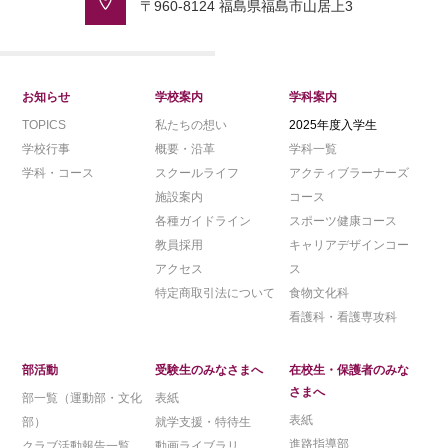
〒960-8124 福島県福島市山居上3
お知らせ
学校案内
学科案内
TOPICS
私たちの想い
2025年度入学生
学校行事
概要・沿革
学科一覧
学科・コース
スクールライフ
アクティブラーナーズ
施設案内
コース
各種ガイドライン
スポーツ健康コース
教員採用
キャリアデザインコー
アクセス
ス
特定商取引法について
食物文化科
看護科・看護専攻科
部活動
受験生のみなさまへ
在校生・保護者のみな
さまへ
部一覧（運動部・文化
表紙
表紙
部）
就学支援・特待生
進路指導部
クラブ活動報告一覧
動画ライブラリ