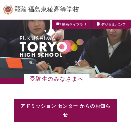
学校法人
福島東稜高等学校
東稜学園
動画ライブラリ
デジタルパンフ
FUKUSHIMA
TORYO
HIGH SCHOOL
受験生のみなさまへ
アドミッション センター からのお知ら
せ