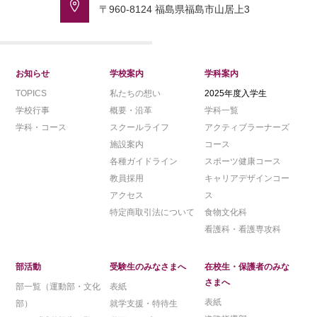
〒960-8124 福島県福島市山居上3
お知らせ
学校案内
学科案内
TOPICS
私たちの想い
2025年度入学生
学校行事
概要・沿革
学科一覧
学科・コース
スクールライフ
アクティブラーナーズ
施設案内
コース
各種ガイドライン
スポーツ健康コース
教員採用
キャリアデザインコー
アクセス
ス
特定商取引法について
食物文化科
看護科・看護専攻科
部活動
受験生のみなさまへ
在校生・保護者のみな
さまへ
部一覧（運動部・文化
表紙
表紙
部）
就学支援・特待生