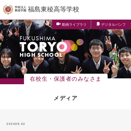
学校法人
福島東稜高等学校
東稜学園
動画ライブラリ
デジタルパンフ
FUKUSHIMA
TORYO
HIGH SCHOOL
在校生・保護者のみなさま
メディア
2024
09.02