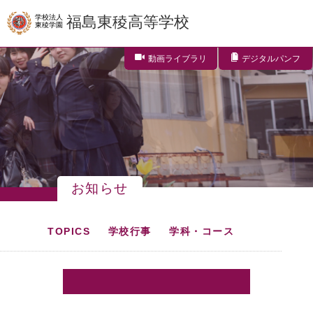
学校法人
福島東稜高等学校
東稜学園
動画ライブラリ
デジタルパンフ
お知らせ
TOPICS
学校行事
学科・コース