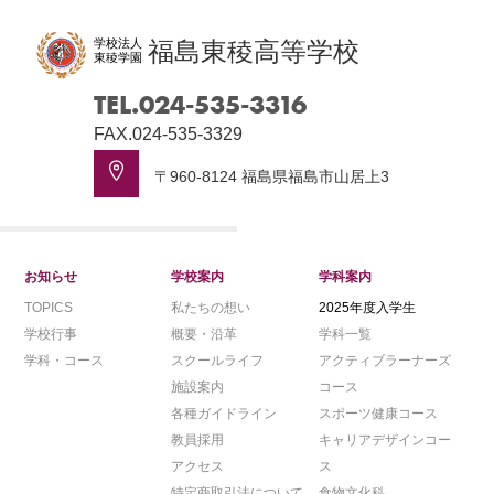
学校法人
福島東稜高等学校
東稜学園
TEL.024-535-3316
FAX.024-535-3329
〒960-8124 福島県福島市山居上3
お知らせ
学校案内
学科案内
TOPICS
私たちの想い
2025年度入学生
学校行事
概要・沿革
学科一覧
学科・コース
スクールライフ
アクティブラーナーズ
施設案内
コース
各種ガイドライン
スポーツ健康コース
教員採用
キャリアデザインコー
アクセス
ス
特定商取引法について
食物文化科