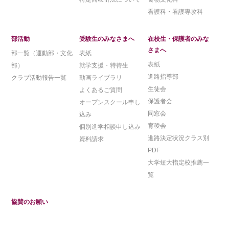
看護科・看護専攻科
部活動
受験生のみなさまへ
在校生・保護者のみな
さまへ
部一覧（運動部・文化
表紙
表紙
部）
就学支援・特待生
進路指導部
クラブ活動報告一覧
動画ライブラリ
生徒会
よくあるご質問
保護者会
オープンスクール申し
同窓会
込み
育稜会
個別進学相談申し込み
進路決定状況クラス別
資料請求
PDF
大学短大指定校推薦一
覧
協賛のお願い