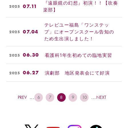
『遠眼鏡の幻想』初演！！【吹奏
07.11
2025
楽部】
テレビユー福島「ワンステッ
07.04
プ」にオープンスクール告知の
2025
ため生出演しました！
06.30
看護科1年生初めての臨地実習
2025
06.27
演劇部 地区発表会にて好演
2025
PREV
...
6
7
8
9
10
...
NEXT