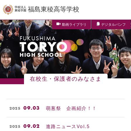
学校法人
福島東稜高等学校
東稜学園
動画ライブラリ
デジタルパンフ
FUKUSHIMA
TORYO
HIGH SCHOOL
在校生・保護者のみなさま
09.03
萌葱祭 企画紹介！！
2025
09.02
進路ニュースVol.5
2025