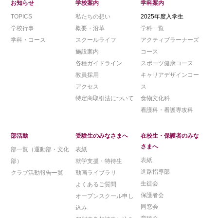
お知らせ
学校案内
学科案内
TOPICS
私たちの想い
2025年度入学生
学校行事
概要・沿革
学科一覧
学科・コース
スクールライフ
アクティブラーナーズ
施設案内
コース
各種ガイドライン
スポーツ健康コース
教員採用
キャリアデザインコー
アクセス
ス
特定商取引法について
食物文化科
看護科・看護専攻科
部活動
受験生のみなさまへ
在校生・保護者のみな
さまへ
部一覧（運動部・文化
表紙
表紙
部）
就学支援・特待生
進路指導部
クラブ活動報告一覧
動画ライブラリ
生徒会
よくあるご質問
保護者会
オープンスクール申し
同窓会
込み