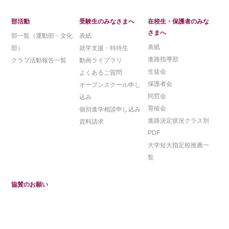
部活動
受験生のみなさまへ
在校生・保護者のみな
さまへ
部一覧（運動部・文化
表紙
表紙
部）
就学支援・特待生
進路指導部
クラブ活動報告一覧
動画ライブラリ
生徒会
よくあるご質問
保護者会
オープンスクール申し
同窓会
込み
育稜会
個別進学相談申し込み
進路決定状況クラス別
資料請求
PDF
大学短大指定校推薦一
覧
協賛のお願い