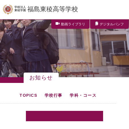
学校法人
福島東稜高等学校
東稜学園
動画ライブラリ
デジタルパンフ
お知らせ
TOPICS
学校行事
学科・コース