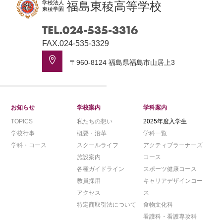
学校法人
福島東稜高等学校
東稜学園
TEL.024-535-3316
FAX.024-535-3329
〒960-8124 福島県福島市山居上3
お知らせ
学校案内
学科案内
TOPICS
私たちの想い
2025年度入学生
学校行事
概要・沿革
学科一覧
学科・コース
スクールライフ
アクティブラーナーズ
施設案内
コース
各種ガイドライン
スポーツ健康コース
教員採用
キャリアデザインコー
アクセス
ス
特定商取引法について
食物文化科
看護科・看護専攻科