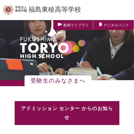
学校法人
福島東稜高等学校
東稜学園
動画ライブラリ
デジタルパンフ
FUKUSHIMA
TORYO
HIGH SCHOOL
受験生のみなさまへ
アドミッション センター からのお知ら
せ