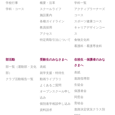
学校行事
概要・沿革
学科一覧
学科・コース
スクールライフ
アクティブラーナーズ
施設案内
コース
各種ガイドライン
スポーツ健康コース
教員採用
キャリアデザインコー
アクセス
ス
特定商取引法について
食物文化科
看護科・看護専攻科
部活動
受験生のみなさまへ
在校生・保護者のみな
さまへ
部一覧（運動部・文化
表紙
表紙
部）
就学支援・特待生
進路指導部
クラブ活動報告一覧
動画ライブラリ
生徒会
よくあるご質問
保護者会
オープンスクール申し
同窓会
込み
育稜会
個別進学相談申し込み
進路決定状況クラス別
資料請求